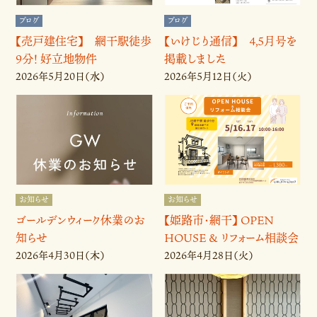
ブログ
ブログ
【売戸建住宅】 網干駅徒歩
【いけじり通信】 4,5月号を
9分！ 好立地物件
掲載しました
2026年5月20日（水）
2026年5月12日（火）
お知らせ
お知らせ
ゴールデンウィーク休業のお
【姫路市・網干】 OPEN
知らせ
HOUSE & リフォーム相談会
🌟開催決定しました！
2026年4月30日（木）
2026年4月28日（火）