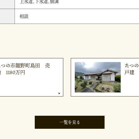
上水道、下水道、側溝
相談
たつの市龍野町島田 売
たつ
 1180万円
戸建 
一覧を見る