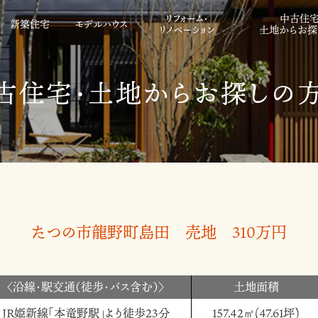
リフォーム・
中古住宅
新築住宅
モデルハウス
リノベーション
土地からお探
古住宅・土地からお探しの
たつの市龍野町島田 売地 310万円
〈沿線・駅交通（徒歩・バス含む）〉
土地面積
JR姫新線「本竜野駅」より徒歩23分
157.42㎡(47.61坪)