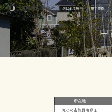
選ばれる
理由
施工事例
中
所在地
たつの市龍野町島田