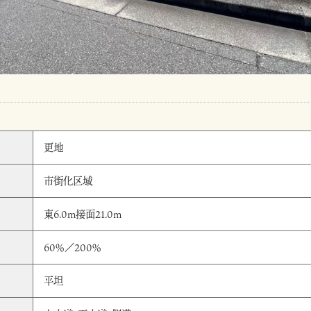
更地
市街化区域
東6.0ｍ接面21.0ｍ
60％／200％
平坦