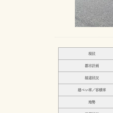
現状
都市計画
接道状況
建ぺい率／容積率
地勢