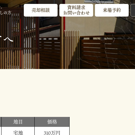
資料請求
・
売却相談
来場予約
しの方
お問い合わせ
方へ
地目
価格
宅地
310万円