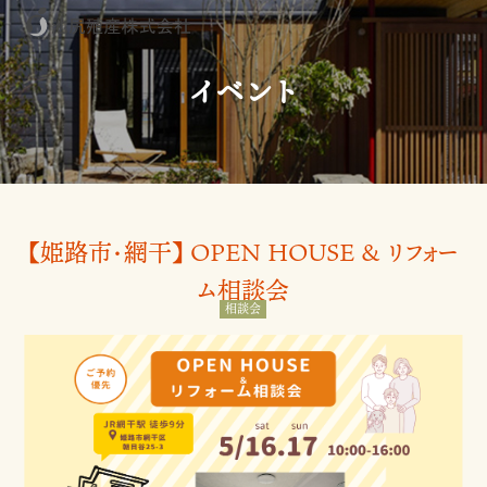
イベント
【姫路市・網干】 OPEN HOUSE & リフォー
ム相談会
相談会